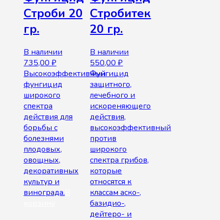
Строби 20
Стробитек
гр.
20 гр.
В наличии
В наличии
735,00
₽
550,00
₽
Высокоэффективный
Фунгицид
фунгицид
защитного,
широкого
лечебного и
спектра
искореняющего
действия для
действия,
борьбы с
высокоэффективный
болезнями
против
плодовых,
широкого
овощных,
спектра грибов,
декоративных
которые
культур и
относятся к
винограда.
В
классам аско-,
корзину
базидио-,
дейтеро- и