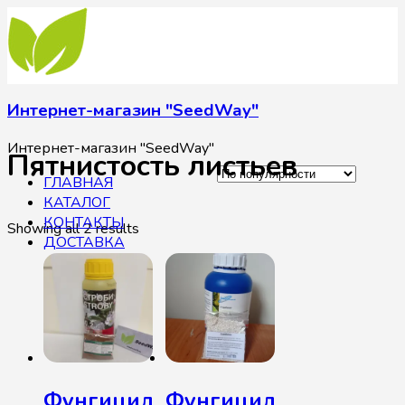
Интернет-магазин "SeedWay"
Интернет-магазин "SeedWay"
Пятнистость листьев
ГЛАВНАЯ
КАТАЛОГ
КОНТАКТЫ
Showing all 2 results
ДОСТАВКА
Фунгицид
Фунгицид