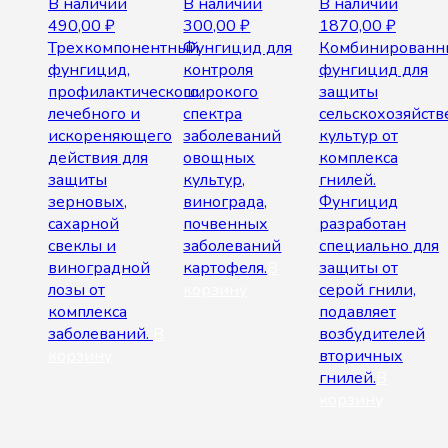
В наличии
В наличии
В наличии
490,00
₽
300,00
₽
1870,00
₽
Трехкомпонентный
Фунгицид для
Комбинированн
фунгицид,
контроля
фунгицид для
профилактического,
широкого
защиты
лечебного и
спектра
сельскохозяйст
искореняющего
заболеваний
культур от
действия для
овощных
комплекса
защиты
культур,
гнилей.
зерновых,
винограда,
Фунгицид
сахарной
почвенных
разработан
свеклы и
заболеваний
специально для
виноградной
картофеля.
В
защиты от
лозы от
корзину
серой гнили,
комплекса
подавляет
заболеваний.
В
возбудителей
корзину
вторичных
гнилей.
В
корзину