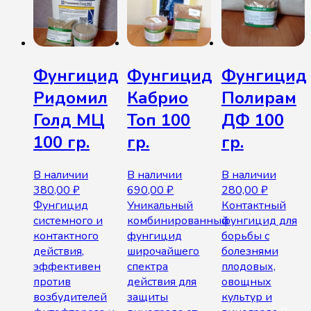
Фунгицид
Фунгицид
Фунгицид
Ридомил
Кабрио
Полирам
Голд МЦ
Топ 100
ДФ 100
100 гр.
гр.
гр.
В наличии
В наличии
В наличии
380,00
₽
690,00
₽
280,00
₽
Фунгицид
Уникальный
Контактный
системного и
комбинированный
фунгицид для
контактного
фунгицид
борьбы с
действия,
широчайшего
болезнями
эффективен
спектра
плодовых,
против
действия для
овощных
возбудителей
защиты
культур и