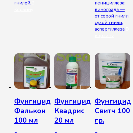
гнилей.
В
пенициллеза;
корзину
винограда —
от серой гнили,
сухой гнили,
аспергиллеза.
В
корзину
Фунгицид
Фунгицид
Фунгицид
Фалькон
Квадрис
Свитч 100
100 мл
20 мл
гр.