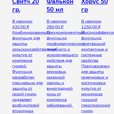
Свитч 20
Фалькон
Хорус 50
гр.
50 мл
гр
В наличии
В наличии
В наличии
430,00
₽
280,00
₽
1250,00
₽
Комбинированный
Трехкомпонентный
Высокоэффекти
фунгицид для
фунгицид,
фунгицид,
защиты
профилактического,
сочетающий
сельскохозяйственных
лечебного и
контактные и
культур от
искореняющего
системные
комплекса
действия для
свойства.
гнилей.
защиты
Предназначен
Фунгицид
зерновых,
для защиты
разработан
сахарной
семечковых и
специально для
свеклы и
косточковых
защиты от
виноградной
культур от
серой гнили,
лозы от
монилиоза,
подавляет
комплекса
горькой
возбудителей
заболеваний.
В
глеоспорозной
вторичных
корзину
гнили,