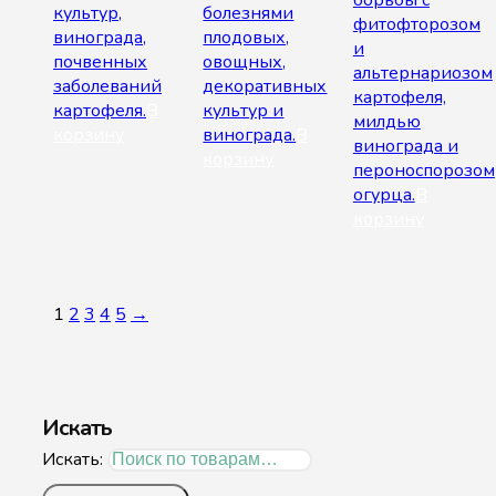
борьбы с
культур,
болезнями
фитофторозом
винограда,
плодовых,
и
почвенных
овощных,
альтернариозом
заболеваний
декоративных
картофеля,
картофеля.
В
культур и
милдью
корзину
винограда.
В
винограда и
корзину
пероноспорозом
огурца.
В
корзину
1
2
3
4
5
→
Искать
Искать: