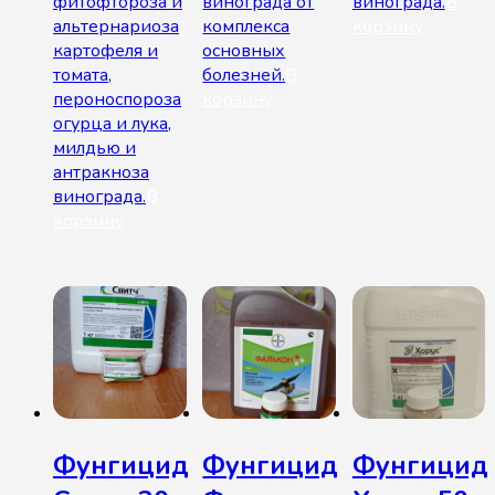
фитофтороза и
винограда от
винограда.
В
альтернариоза
комплекса
корзину
картофеля и
основных
томата,
болезней.
В
пероноспороза
корзину
огурца и лука,
милдью и
антракноза
винограда.
В
корзину
Фунгицид
Фунгицид
Фунгицид