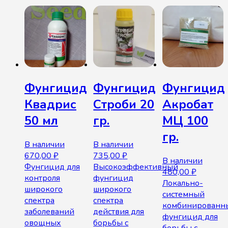
Фунгицид
Фунгицид
Фунгицид
Квадрис
Строби 20
Акробат
50 мл
гр.
МЦ 100
гр.
В наличии
В наличии
670,00
₽
735,00
₽
В наличии
Фунгицид для
Высокоэффективный
480,00
₽
контроля
фунгицид
Локально-
широкого
широкого
системный
спектра
спектра
комбинированн
заболеваний
действия для
фунгицид для
овощных
борьбы с