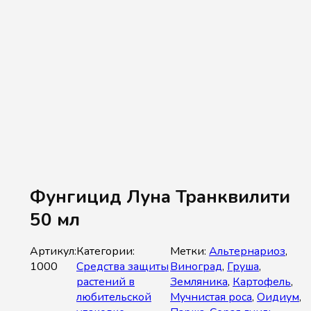
Фунгицид Луна Транквилити
50 мл
Артикул:
Категории:
Метки:
Альтернариоз
,
1000
Средства защиты
Виноград
,
Груша
,
растений в
Земляника
,
Картофель
,
любительской
Мучнистая роса
,
Оидиум
,