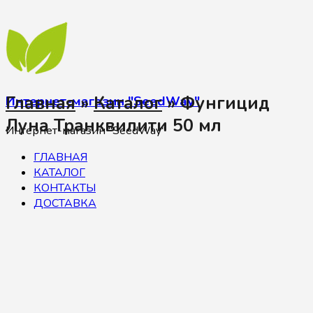
Главная
»
Каталог
»
Фунгицид
Интернет-магазин "SeedWay"
Луна Транквилити 50 мл
Интернет-магазин "SeedWay"
ГЛАВНАЯ
КАТАЛОГ
КОНТАКТЫ
ДОСТАВКА