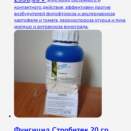
Фунгицид системного и
контактного действия, эффективен против
возбудителей фитофтороза и альтернариоза
картофеля и томата, пероноспороза огурца и лука,
милдью и антракноза винограда.
В корзину
Фунгицид Стробитек 20 гр.