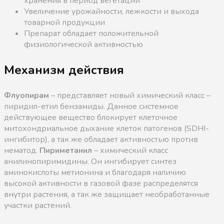
хранения в период вегетации
Увеличение урожайности, лежкости и выхода
товарной продукции
Препарат обладает положительной
физиологической активностью
Механизм действия
Флуопирам
– представляет новый химический класс –
пиридил-етил бензамиды. Данное системное
действующее вещество блокирует клеточное
митохондриальное дыхание клеток патогенов (SDHI-
ингибитор), а так же обладает активностью против
нематод.
Пириметанил
– химический класс
анилинопиримидины. Он ингибирует синтез
аминокислоты метионина и благодаря наличию
высокой активности в газовой фазе распределятся
внутри растения, а так же защищает необработанные
участки растений.