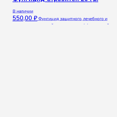
В наличии
550,00
₽
Фунгицид защитного, лечебного и
искореняющего действия, высокоэффективный
против широкого спектра грибов, которые
относятся к классам аско-, базидио-, дейтеро- и
оомицетам.
В корзину