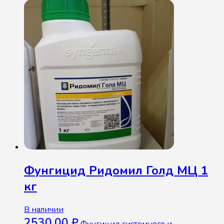
Фунгицид Ридомил Голд МЦ 1
кг
В наличии
2530,00
₽