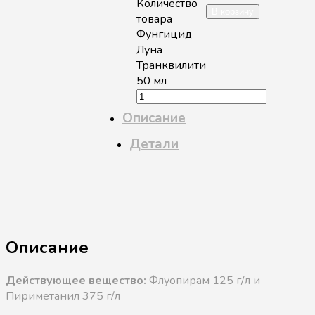
Количество
В корзину
товара
Фунгицид
Луна
Транквилити
50 мл
Описание
Детали
Описание
Действующее вещество:
Флуопирам 125 г/л и
Пириметанил 375 г/л