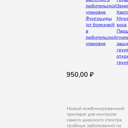
любительской
Земл
упаковке
,
Карт
Фунгициды
Мучн
(от болезней)
роса
в
Парш
любительской
гнил
упаковке
защи
грун
откр
грун
950,00
₽
Новый комбинированный
препарат для контроля
самого широкого спектра
грибных заболеваний на