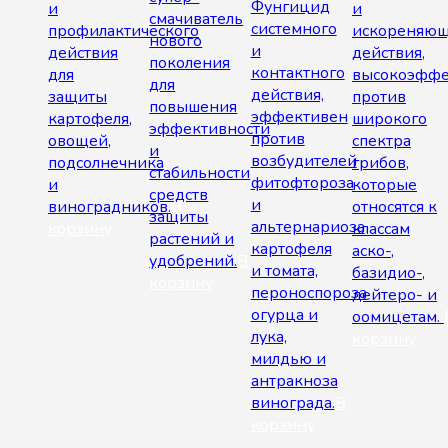
Фунгицид
и
и
смачиватель
системного
профилактического
искореняющ
нового
и
действия
действия,
поколения
контактного
для
высокоэфф
для
действия,
защиты
против
повышения
эффективен
картофеля,
широкого
эффективности
против
овощей,
спектра
и
возбудителей
подсолнечника
грибов,
стабильности
фитофтороза
и
которые
средств
и
виноградников.
В
относятся к
защиты
альтернариоза
корзину
классам
растений и
картофеля
аско-,
удобрений.
В
и томата,
базидио-,
корзину
пероноспороза
дейтеро- и
огурца и
оомицетам.
лука,
корзину
милдью и
антракноза
винограда.
В
корзину