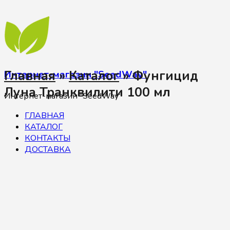
Главная
»
Каталог
»
Фунгицид
Интернет-магазин "SeedWay"
Луна Транквилити 100 мл
Интернет-магазин "SeedWay"
ГЛАВНАЯ
КАТАЛОГ
КОНТАКТЫ
ДОСТАВКА