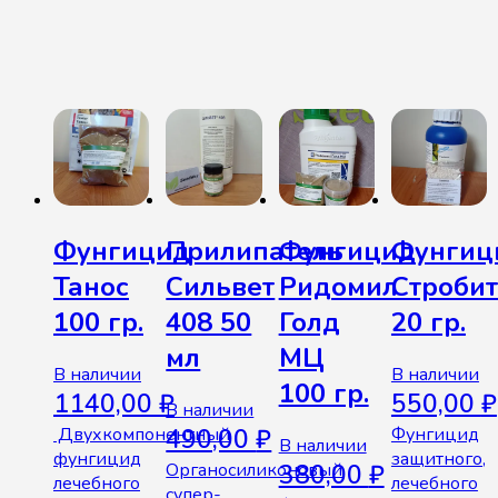
Похожие товары
Фунгицид
Прилипатель
Фунгицид
Фунгиц
Танос
Сильвет
Ридомил
Строби
100 гр.
408 50
Голд
20 гр.
мл
МЦ
В наличии
В наличии
100 гр.
1140,00
₽
550,00
₽
В наличии
Двухкомпонентный
490,00
₽
Фунгицид
В наличии
фунгицид
защитного,
Органосиликоновый
380,00
₽
лечебного
лечебного
супер-