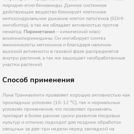
пиридил-етил бензамиды. Данное системное
действующее вещество блокирует клеточное
митохондриальное дыхание клеток патогенов (SDHI-
ингибитор), а так же обладает активностью против
нематод.
Пириметанил
– химический класс
анилинопиримидины. Он ингибирует синтез
аминокислоты метионина и благодаря наличию
высокой активности в газовой фазе распределятся
внутри растения, а так же защищает необработанные
участки растений.
Способ применения
Луна Транквилити проявляет хорошую активностью как
о
прохладных условиях (10-12
С), так и нормальных
условиях применения, что позволяет применять
препарат в более ранние сроки развития плодовых
культур и отлично подходит для поздних обработок
овощных за две-три недели перед закладкой на