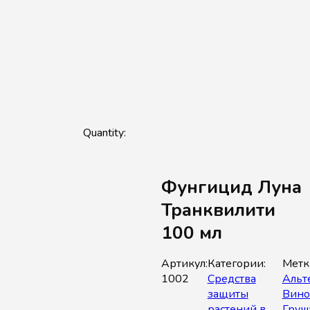
Фунгицид Луна
Транквилити
100 мл
Артикул:
Категории:
Метк
1002
Средства
Альт
защиты
Вино
растений в
Груш