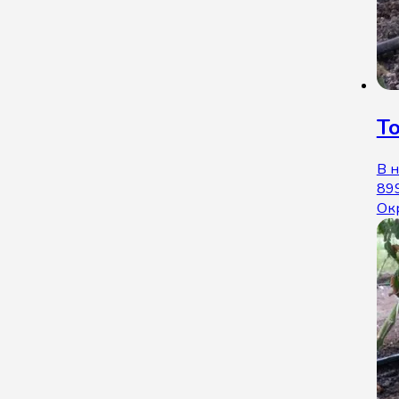
То
В 
89
Ок