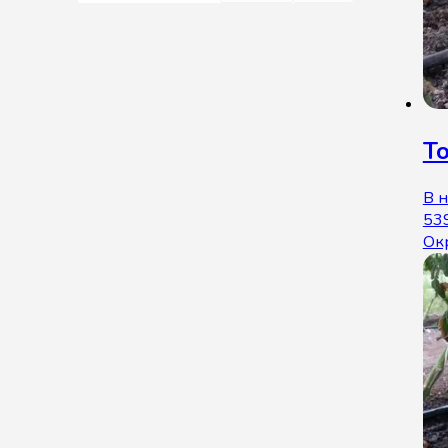
То
В 
53
Ок