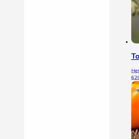
Т
Нет
62