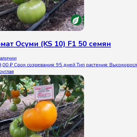
мат Осуми (KS 10) F1 50 семян
наличии
9,00
₽
Срок созревания: 95 дней Тип растения: Высокорос
руглая
В корзину