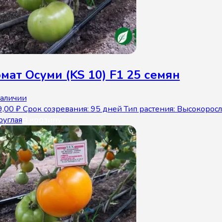
мат Осуми (KS 10) F1 25 семян
наличии
9,00
₽
Срок созревания: 95 дней Тип растения: Высокорос
руглая
В корзину