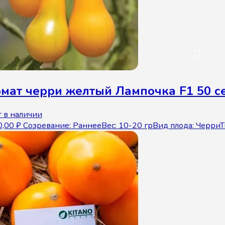
омат черри желтый Лампочка F1 50 с
 в наличии
0,00
₽
Созревание: РаннееВес: 10-20 грВид плода: Черри