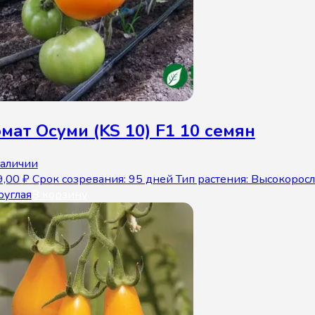
мат Осуми (KS 10) F1 10 семян
наличии
9,00
₽
Срок созревания: 95 дней Тип растения: Высокорос
руглая
В корзину