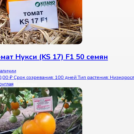
мат Нукси (KS 17) F1 50 семян
наличии
0,00
₽
Срок созревания: 100 дней Тип растения: Низкорос
руглая
В корзину