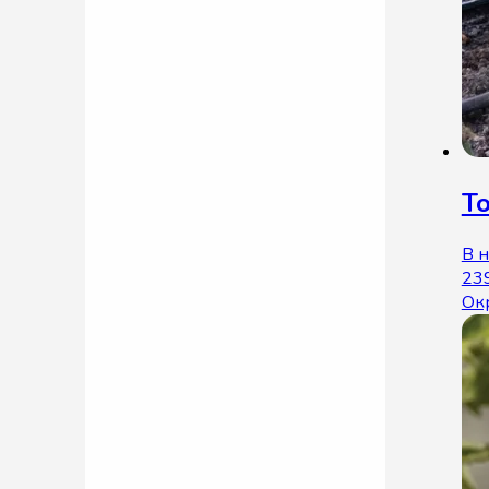
То
В 
23
Ок