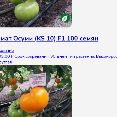
мат Осуми (KS 10) F1 100 семян
наличии
99,00
₽
Срок созревания: 95 дней Тип растения: Высокор
руглая
В корзину