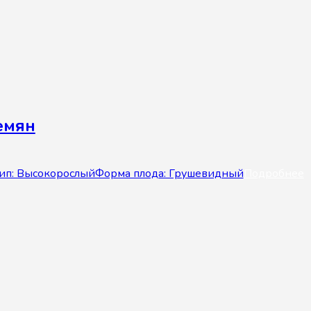
емян
Тип: ВысокорослыйФорма плода: Грушевидный
Подробнее