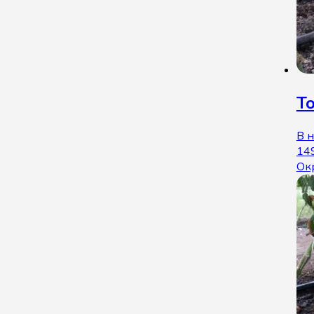
То
В 
14
Ок