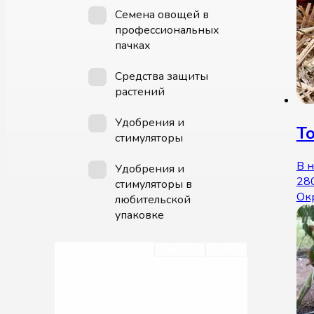
Семена овощей в
профессиональных
пачках
Средства защиты
растений
Удобрения и
То
стимуляторы
В 
Удобрения и
28
стимуляторы в
Ок
любительской
упаковке
Очистить
Фильтр