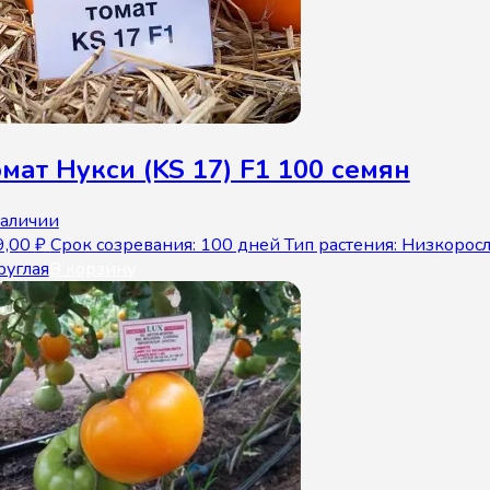
мат Нукси (KS 17) F1 100 семян
наличии
9,00
₽
Срок созревания: 100 дней Тип растения: Низкорос
руглая
В корзину