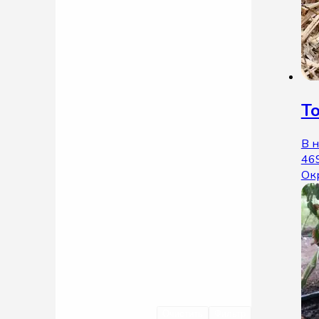
То
В 
46
Ок
Очистить
Фильтр