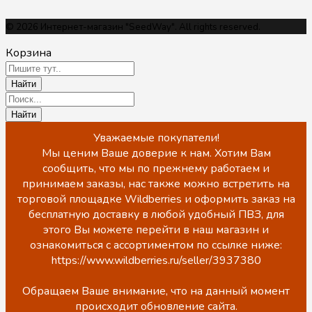
© 2026 Интернет-магазин "SeedWay". All rights reserved.
Корзина
Уважаемые покупатели!
Мы ценим Ваше доверие к нам. Хотим Вам
сообщить, что мы по прежнему работаем и
принимаем заказы, нас также можно встретить на
торговой площадке Wildberries и оформить заказ на
бесплатную доставку в любой удобный ПВЗ, для
этого Вы можете перейти в наш магазин и
ознакомиться с ассортиментом по ссылке ниже:
https://www.wildberries.ru/seller/3937380
Обращаем Ваше внимание, что на данный момент
происходит обновление сайта.