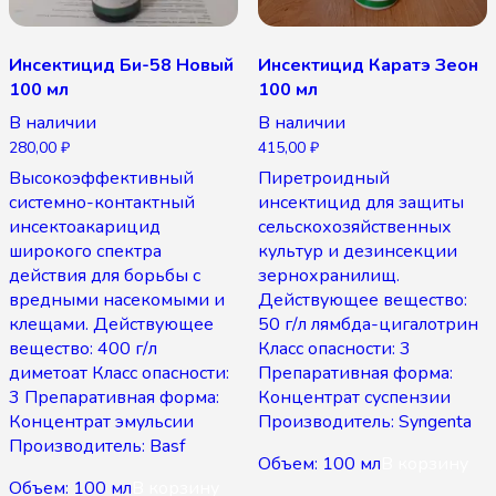
Инсектицид Би-58 Новый
Инсектицид Каратэ Зеон
100 мл
100 мл
В наличии
В наличии
280,00
₽
415,00
₽
Высокоэффективный
Пиретроидный
системно-контактный
инсектицид для защиты
инсектоакарицид
сельскохозяйственных
широкого спектра
культур и дезинсекции
действия для борьбы с
зернохранилищ.
вредными насекомыми и
Действующее вещество:
клещами. Действующее
50 г/л лямбда-цигалотрин
вещество: 400 г/л
Класс опасности: 3
диметоат Класс опасности:
Препаративная форма:
3 Препаративная форма:
Концентрат суспензии
Концентрат эмульсии
Производитель: Syngenta
Производитель: Basf
Объем: 100 мл
В корзину
Объем: 100 мл
В корзину