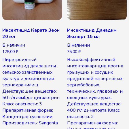
Инсектицид Каратэ Зеон
Инсектицид Данадим
20 мл
Эксперт 15 мл
В наличии
В наличии
125,00
₽
75,00
₽
Пиретроидный
Высокоэффективный
инсектицид для защиты
инсектоакарицид против
сельскохозяйственных
грызущих и сосущих
культур и дезинсекции
вредителей на зерновых,
зернохранилищ.
зернобобовых,
Действующее вещество:
технических, плодовых и
50 г/л лямбда-цигалотрин
овощных культурах.
Класс опасности: 3
Действующее вещество:
Препаративная форма:
400 г/л диметоата Класс
Концентрат суспензии
опасности: 3
Производитель: Syngenta
Препаративная форма: