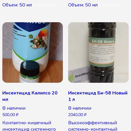
Объем: 50 мл
В корзину
Объем: 50 мл
В корзину
Инсектицид Калипсо 20
Инсектицид Би-58 Новый
мл
1 л
В наличии
В наличии
500,00
₽
2040,00
₽
Контактно-кишечный
Высокоэффективный
инсектицид системного
системно-контактный