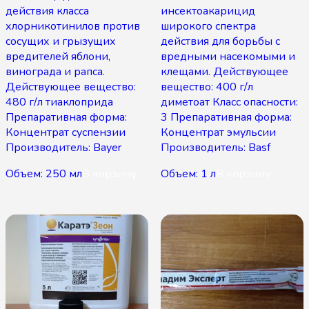
действия класса
инсектоакарицид
хлорникотинилов против
широкого спектра
сосущих и грызущих
действия для борьбы с
вредителей яблони,
вредными насекомыми и
винограда и рапса.
клещами. Действующее
Действующее вещество:
вещество: 400 г/л
480 г/л тиаклоприда
диметоат Класс опасности:
Препаративная форма:
3 Препаративная форма:
Концентрат суспензии
Концентрат эмульсии
Производитель: Bayer
Производитель: Basf
Объем: 250 мл
В корзину
Объем: 1 л
В корзину