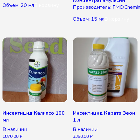
Концентрат эмульсии
Объем: 20 мл
В корзину
Производитель: FMC/Chemin
Объем: 15 мл
В корзину
Инсектицид Калипсо 100
Инсектицид Каратэ Зеон
мл
1 л
В наличии
В наличии
1870,00
₽
3390,00
₽