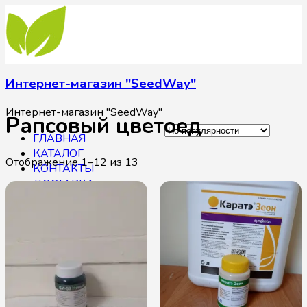
Интернет-магазин "SeedWay"
Интернет-магазин "SeedWay"
Рапсовый цветоед
ГЛАВНАЯ
КАТАЛОГ
Отображение 1–12 из 13
КОНТАКТЫ
ДОСТАВКА