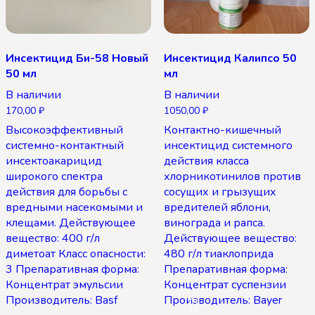
Инсектицид Би-58 Новый
Инсектицид Калипсо 50
50 мл
мл
В наличии
В наличии
170,00
₽
1050,00
₽
Высокоэффективный
Контактно-кишечный
системно-контактный
инсектицид системного
инсектоакарицид
действия класса
широкого спектра
хлорникотинилов против
действия для борьбы с
сосущих и грызущих
вредными насекомыми и
вредителей яблони,
клещами. Действующее
винограда и рапса.
вещество: 400 г/л
Действующее вещество:
диметоат Класс опасности:
480 г/л тиаклоприда
3 Препаративная форма:
Препаративная форма:
Концентрат эмульсии
Концентрат суспензии
Производитель: Basf
Производитель: Bayer