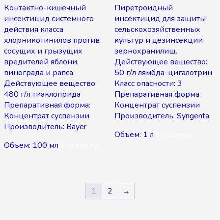
Контактно-кишечный
Пиретроидный
инсектицид системного
инсектицид для защиты
действия класса
сельскохозяйственных
хлорникотинилов против
культур и дезинсекции
сосущих и грызущих
зернохранилищ.
вредителей яблони,
Действующее вещество:
винограда и рапса.
50 г/л лямбда-цигалотрин
Действующее вещество:
Класс опасности: 3
480 г/л тиаклоприда
Препаративная форма:
Препаративная форма:
Концентрат суспензии
Концентрат суспензии
Производитель: Syngenta
Производитель: Bayer
Объем: 1 л
В корзину
Объем: 100 мл
В корзину
1
2
→