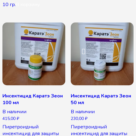
10 гр.
В корзину
Инсектицид Каратэ Зеон
Инсектицид Каратэ Зеон
100 мл
50 мл
В наличии
В наличии
415,00
₽
230,00
₽
Пиретроидный
Пиретроидный
инсектицид для защиты
инсектицид для защиты