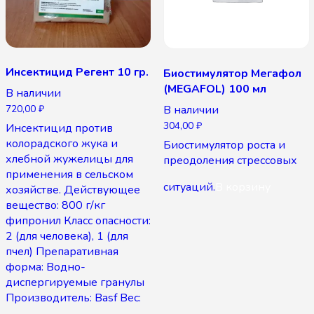
Инсектицид Регент 10 гр.
Биостимулятор Мегафол
(MEGAFOL) 100 мл
В наличии
720,00
₽
В наличии
304,00
₽
Инсектицид против
колорадского жука и
Биостимулятор роста и
хлебной жужелицы для
преодоления стрессовых
применения в сельском
ситуаций.
В корзину
хозяйстве. Действующее
вещество: 800 г/кг
фипронил Класс опасности:
2 (для человека), 1 (для
пчел) Препаративная
форма: Водно-
диспергируемые гранулы
Производитель: Basf Вес: