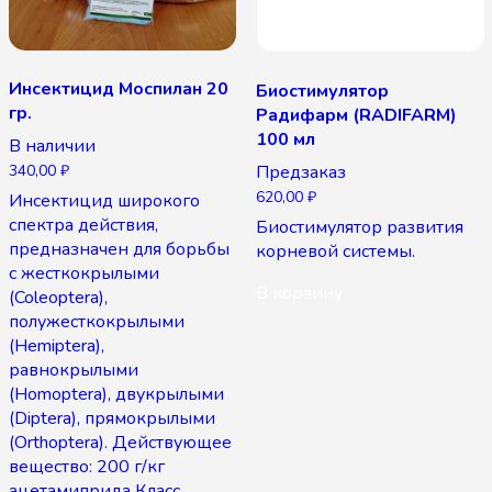
Инсектицид Моспилан 20
Биостимулятор
гр.
Радифарм (RADIFARM)
100 мл
В наличии
340,00
₽
Предзаказ
620,00
₽
Инсектицид широкого
спектра действия,
Биостимулятор развития
предназначен для борьбы
корневой системы.
с жесткокрылыми
В корзину
(Coleoptera),
полужесткокрылыми
(Hemiptera),
равнокрылыми
(Hоmоptera), двукрылыми
(Diptera), прямокрылыми
(Orthoptera). Действующее
вещество: 200 г/кг
ацетамиприда Класс