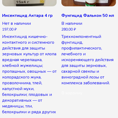
Инсектицид Актара 4 гр
Фунгицид Фалькон 50 мл
Нет в наличии
В наличии
197,00
₽
280,00
₽
Инсектицид кишечно-
Трехкомпонентный
контактного и системного
фунгицид,
действия для защиты
профилактического,
зерновых культур от клопа
лечебного и
вредная черепашка,
искореняющего действия
хлебной жужелицы;
для защиты зерновых,
пропашных, овощных — от
сахарной свеклы и
колорадского жука,
виноградной лозы от
проволочника, тлей,
комплекса заболеваний.
капустной мухи,
В корзину
белокрылки; плодовых и
декоративных — от
медяницы, тли,
белокрылки и ряда других