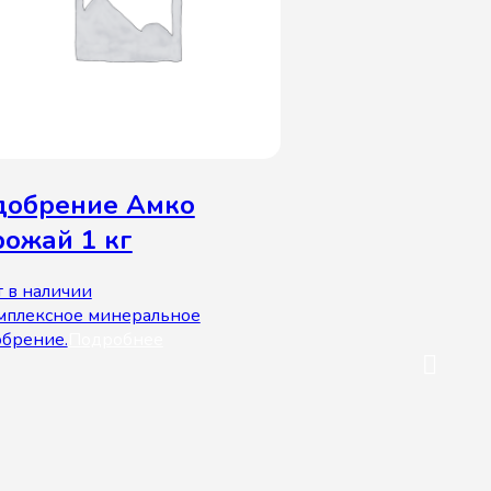
добрение Амко
рожай 1 кг
 в наличии
мплексное минеральное
обрение.
Подробнее