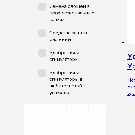
Семена овощей в
профессиональных
пачках
Средства защиты
растений
Удобрения и
У
стимуляторы
У
Удобрения и
стимуляторы в
Нет
любительской
Ко
упаковке
уд
Очистить
Фильтр