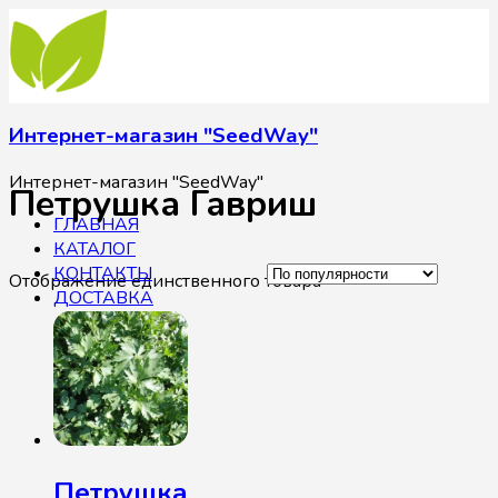
Интернет-магазин "SeedWay"
Интернет-магазин "SeedWay"
Петрушка Гавриш
ГЛАВНАЯ
КАТАЛОГ
КОНТАКТЫ
Отображение единственного товара
ДОСТАВКА
Петрушка