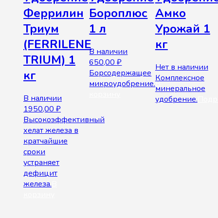
Феррилин
Бороплюс
Амко
Триум
1 л
Урожай 1
(FERRILENE
кг
В наличии
TRIUM) 1
650,00
₽
Нет в наличии
Борсодержащее
кг
Комплексное
микроудобрение.
В
минеральное
корзину
В наличии
удобрение.
Подр
1950,00
₽
Высокоэффективный
хелат железа в
кратчайшие
сроки
устраняет
дефицит
железа.
В
корзину