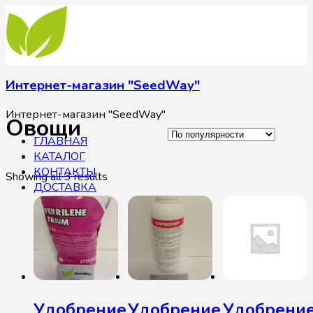
Интернет-магазин "SeedWay"
Интернет-магазин "SeedWay"
Овощи
ГЛАВНАЯ
КАТАЛОГ
КОНТАКТЫ
Showing all 3 results
ДОСТАВКА
Удобрение
Удобрение
Удобрени