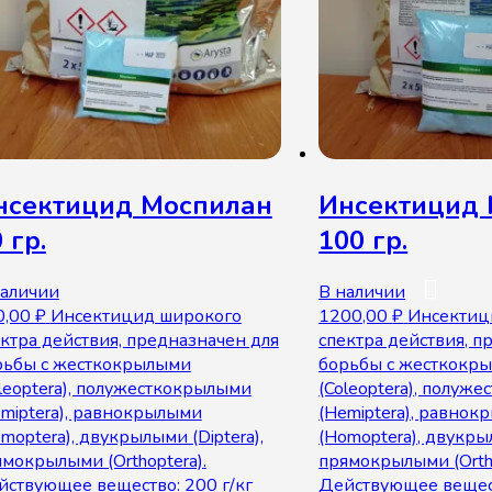
нсектицид Моспилан
Инсектицид
 гр.
100 гр.
наличии
В наличии
0,00
₽
Инсектицид широкого
1200,00
₽
Инсектиц
ктра действия, предназначен для
спектра действия, п
рьбы с жесткокрылыми
борьбы с жесткокр
leoptera), полужесткокрылыми
(Coleoptera), полуж
miptera), равнокрылыми
(Hemiptera), равно
mоptera), двукрылыми (Diptera),
(Hоmоptera), двукрыл
мокрылыми (Orthoptera).
прямокрылыми (Ortho
йствующее вещество: 200 г/кг
Действующее вещест