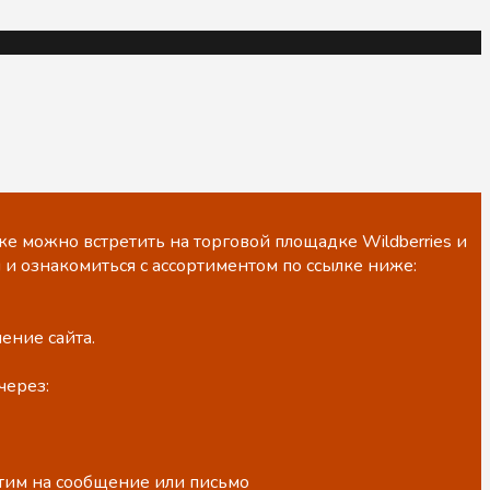
е можно встретить на торговой площадке Wildberries и
 и ознакомиться с ассортиментом по ссылке ниже:
ение сайта.
через:
етим на сообщение или письмо