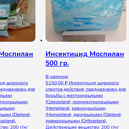
 Моспилан
Инсектицид Моспилан
500 гр.
В наличии
ид широкого
5150,00
₽
Инсектицид широкого
редназначен для
спектра действия, предназначен для
ылыми
борьбы с жесткокрылыми
есткокрылыми
(Coleoptera), полужесткокрылыми
крылыми
(Hemiptera), равнокрылыми
ыми (Diptera),
(Hоmоptera), двукрылыми (Diptera),
ptera).
прямокрылыми (Orthoptera).
во: 200 г/кг
Действующее вещество: 200 г/кг