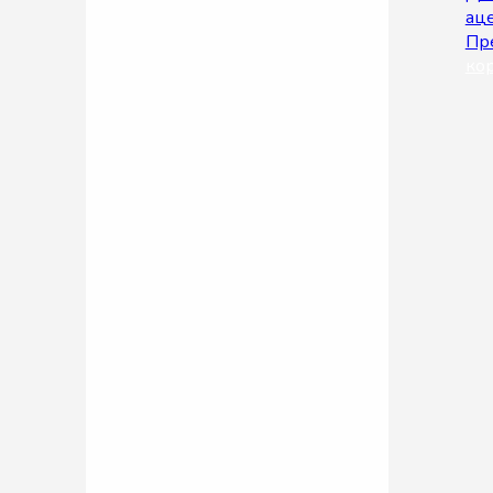
аце
Пре
ко