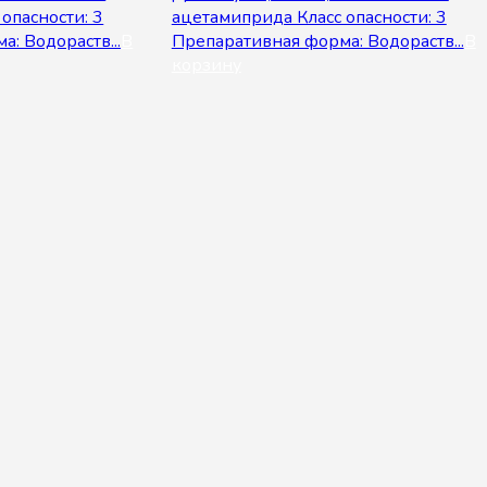
опасности: 3
ацетамиприда Класс опасности: 3
: Водораств...
В
Препаративная форма: Водораств...
В
корзину