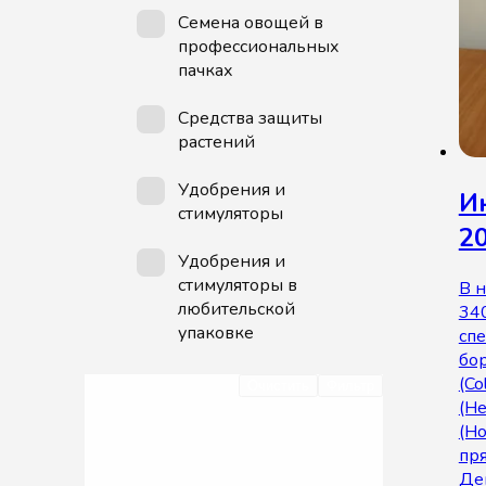
Семена овощей в
профессиональных
пачках
Средства защиты
растений
Удобрения и
И
стимуляторы
20
Удобрения и
стимуляторы в
В 
любительской
34
упаковке
спе
бо
(Co
Очистить
Фильтр
(He
(Hо
пря
Де