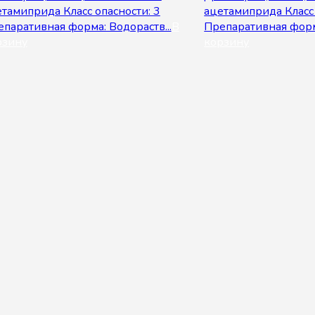
тамиприда Класс опасности: 3
ацетамиприда Класс 
паративная форма: Водораств...
В
Препаративная форма
рзину
корзину