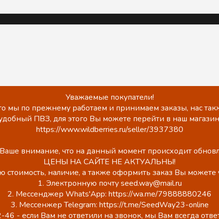
Уважаемые покупатели!
о мы по прежнему работаем и принимаем заказы, нас такж
удобный ПВЗ, для этого Вы можете перейти в наш магазин
https://www.wildberries.ru/seller/3937380
аше внимание, что на данный момент происходит обновл
ЦЕНЫ НА САЙТЕ НЕ АКТУАЛЬНЫ!
ю стоимость, наличие, а также оформить заказ Вы можете 
1. Электронную почту seed.way@mail.ru
2. Мессенджер Whats'App: https://wa.me/79888880246
3. Мессенжер Telegram: https://t.me/SeedWay23-online
-46 - если Вам не ответили на звонок, мы Вам всегда отв