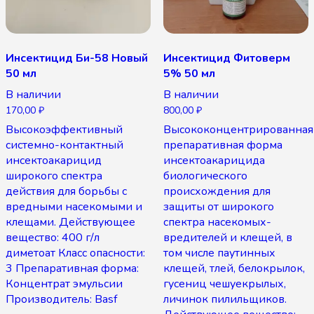
Инсектицид Би-58 Новый
Инсектицид Фитоверм
50 мл
5% 50 мл
В наличии
В наличии
170,00
₽
800,00
₽
Высокоэффективный
Высококонцентрированная
системно-контактный
препаративная форма
инсектоакарицид
инсектоакарицида
широкого спектра
биологического
действия для борьбы с
происхождения для
вредными насекомыми и
защиты от широкого
клещами. Действующее
спектра насекомых-
вещество: 400 г/л
вредителей и клещей, в
диметоат Класс опасности:
том числе паутинных
3 Препаративная форма:
клещей, тлей, белокрылок,
Концентрат эмульсии
гусениц чешуекрылых,
Производитель: Basf
личинок пилильщиков.