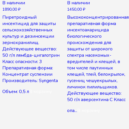
В наличии
В наличии
1890,00
₽
1450,00
₽
Пиретроидный
Высококонцентрированная
инсектицид для защиты
препаративная форма
сельскохозяйственных
инсектоакарицида
культур и дезинсекции
биологического
зернохранилищ.
происхождения для
Действующее вещество:
защиты от широкого
50 г/л лямбда-цигалотрин
спектра насекомых-
Класс опасности: 3
вредителей и клещей, в
Препаративная форма:
том числе паутинных
Концентрат суспензии
клещей, тлей, белокрылок,
Производитель: Syngenta
гусениц чешуекрылых,
личинок пилильщиков.
Объем: 0,5 л
В корзину
Действующее вещество:
50 г/л аверсектина С Класс
опа...
В корзину