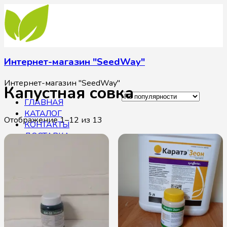
Интернет-магазин "SeedWay"
Интернет-магазин "SeedWay"
Капустная совка
ГЛАВНАЯ
КАТАЛОГ
Отображение 1–12 из 13
КОНТАКТЫ
ДОСТАВКА