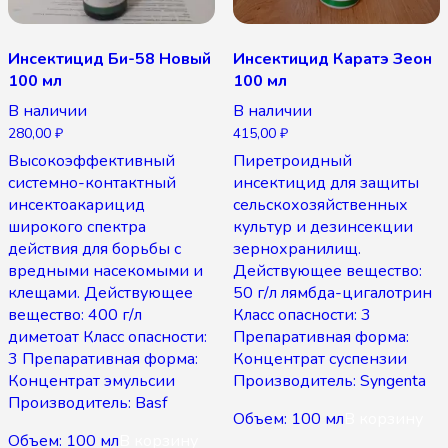
Инсектицид Би-58 Новый
Инсектицид Каратэ Зеон
100 мл
100 мл
В наличии
В наличии
280,00
₽
415,00
₽
Высокоэффективный
Пиретроидный
системно-контактный
инсектицид для защиты
инсектоакарицид
сельскохозяйственных
широкого спектра
культур и дезинсекции
действия для борьбы с
зернохранилищ.
вредными насекомыми и
Действующее вещество:
клещами. Действующее
50 г/л лямбда-цигалотрин
вещество: 400 г/л
Класс опасности: 3
диметоат Класс опасности:
Препаративная форма:
3 Препаративная форма:
Концентрат суспензии
Концентрат эмульсии
Производитель: Syngenta
Производитель: Basf
Объем: 100 мл
В корзину
Объем: 100 мл
В корзину