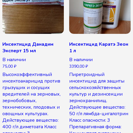
Инсектицид Данадим
Инсектицид Каратэ Зеон
Эксперт 15 мл
1 л
В наличии
В наличии
75,00
₽
3390,00
₽
Высокоэффективный
Пиретроидный
инсектоакарицид против
инсектицид для защиты
грызущих и сосущих
сельскохозяйственных
вредителей на зерновых,
культур и дезинсекции
зернобобовых,
зернохранилищ.
технических, плодовых и
Действующее вещество:
овощных культурах.
50 г/л лямбда-цигалотрин
Действующее вещество:
Класс опасности: 3
400 г/л диметоата Класс
Препаративная форма: