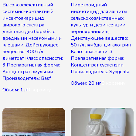
Высокоэффективный
Пиретроидный
системно-контактный
инсектицид для защиты
инсектоакарицид
сельскохозяйственных
широкого спектра
культур и дезинсекции
действия для борьбы с
зернохранилищ.
вредными насекомыми и
Действующее вещество:
клещами. Действующее
50 г/л лямбда-цигалотрин
вещество: 400 г/л
Класс опасности: 3
диметоат Класс опасности:
Препаративная форма:
3 Препаративная форма:
Концентрат суспензии
Концентрат эмульсии
Производитель: Syngenta
Производитель: Basf
Объем: 20 мл
В корзину
Объем: 1 л
В корзину