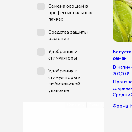
Семена овощей в
профессиональных
пачках
Средства защиты
растений
Удобрения и
Капуста
стимуляторы
семян
В налич
Удобрения и
200,00
₽
стимуляторы в
Произво
любительской
созрева
упаковке
Средний 
Очистить
Фильтр
Форма: 