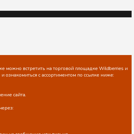
е можно встретить на торговой площадке Wildberries и
 и ознакомиться с ассортиментом по ссылке ниже:
ение сайта.
через: