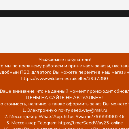
Уважаемые покупатели!
о мы по прежнему работаем и принимаем заказы, нас такж
удобный ПВЗ, для этого Вы можете перейти в наш магазин
https://www.wildberries.ru/seller/3937380
аше внимание, что на данный момент происходит обновл
ЦЕНЫ НА САЙТЕ НЕ АКТУАЛЬНЫ!
ю стоимость, наличие, а также оформить заказ Вы можете 
1. Электронную почту seed.way@mail.ru
2. Мессенджер Whats'App: https://wa.me/79888880246
3. Мессенжер Telegram: https://t.me/SeedWay23-online