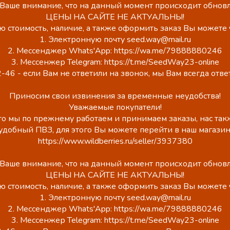
аше внимание, что на данный момент происходит обновл
ЦЕНЫ НА САЙТЕ НЕ АКТУАЛЬНЫ!
ю стоимость, наличие, а также оформить заказ Вы можете 
1. Электронную почту seed.way@mail.ru
2. Мессенджер Whats'App: https://wa.me/79888880246
3. Мессенжер Telegram: https://t.me/SeedWay23-online
-46 - если Вам не ответили на звонок, мы Вам всегда отв
Приносим свои извинения за временные неудобства!
Уважаемые покупатели!
о мы по прежнему работаем и принимаем заказы, нас такж
удобный ПВЗ, для этого Вы можете перейти в наш магазин
https://www.wildberries.ru/seller/3937380
аше внимание, что на данный момент происходит обновл
ЦЕНЫ НА САЙТЕ НЕ АКТУАЛЬНЫ!
ю стоимость, наличие, а также оформить заказ Вы можете 
1. Электронную почту seed.way@mail.ru
2. Мессенджер Whats'App: https://wa.me/79888880246
3. Мессенжер Telegram: https://t.me/SeedWay23-online