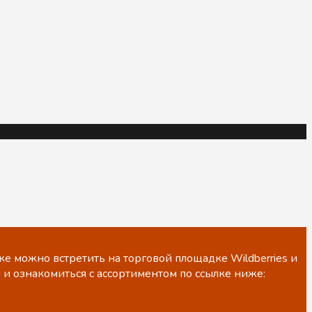
е можно встретить на торговой площадке Wildberries и
 и ознакомиться с ассортиментом по ссылке ниже: