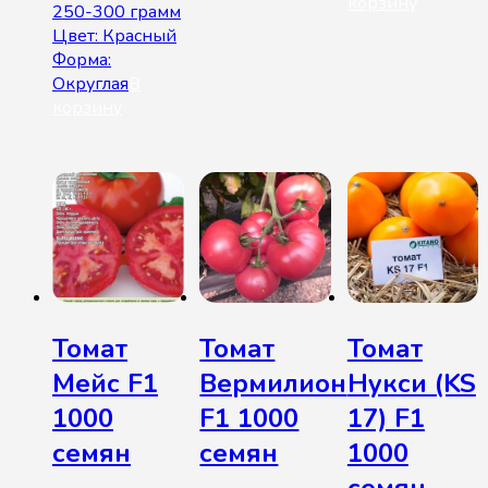
корзину
250-300 грамм
Цвет: Красный
Форма:
Округлая
В
корзину
Томат
Томат
Томат
Мейс F1
Вермилион
Нукси (KS
1000
F1 1000
17) F1
семян
семян
1000