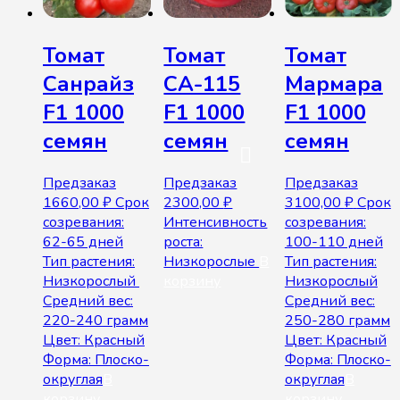
Томат
Томат
Томат
Санрайз
СА-115
Мармара
F1 1000
F1 1000
F1 1000
семян
семян
семян
Предзаказ
Предзаказ
Предзаказ
1660,00
₽
Срок
2300,00
₽
3100,00
₽
Срок
созревания:
Интенсивность
созревания:
62-65 дней
роста:
100-110 дней
Тип растения:
Низкорослые
В
Тип растения:
Низкорослый
корзину
Низкорослый
Средний вес:
Средний вес:
220-240 грамм
250-280 грамм
Цвет: Красный
Цвет: Красный
Форма: Плоско-
Форма: Плоско-
округлая
В
округлая
В
корзину
корзину