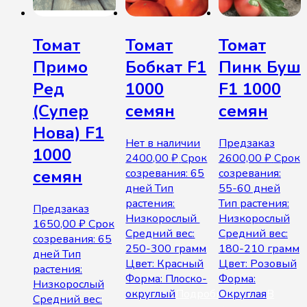
Томат
Томат
Томат
Примо
Бобкат F1
Пинк Буш
Ред
1000
F1 1000
(Супер
семян
семян
Нова) F1
Нет в наличии
Предзаказ
1000
2400,00
₽
Срок
2600,00
₽
Срок
созревания: 65
созревания:
семян
дней Тип
55-60 дней
растения:
Тип растения:
Предзаказ
Низкорослый
Низкорослый
1650,00
₽
Срок
Средний вес:
Средний вес:
созревания: 65
250-300 грамм
180-210 грамм
дней Тип
Цвет: Красный
Цвет: Розовый
растения:
Форма: Плоско-
Форма:
Низкорослый
округлый
Подробнее
Округлая
В
Средний вес: