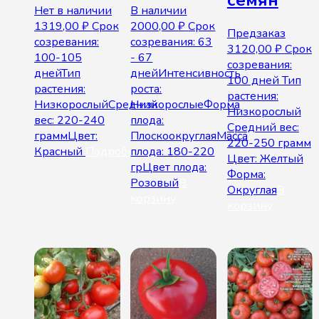
семян
Нет в наличии
В наличии
1319,00
₽
Срок
2000,00
₽
Срок
Предзаказ
созревания:
созревания: 63
3120,00
₽
Срок
100-105
- 67
созревания:
днейТип
днейИнтенсивность
100 дней Тип
растения:
роста:
растения:
НизкорослыйСредний
НизкорослыеФорма
Низкорослый
вес: 220-240
плода:
Средний вес:
граммЦвет:
ПлоскоокруглаяМасса
220-250 грамм
Красный
Подробнее
плода: 180-220
Цвет: Желтый
грЦвет плода:
Форма:
Розовый
В
Округлая
В
корзину
корзину