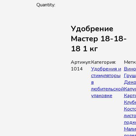
Удобрение
Мастер 18-18-
18 1 кг
Артикул:
Категория:
Метк
1014
Удобрения и
Вино
стимуляторы
Груш
в
Деко
любительской
Капу
упаковке
Карт
Клуб
Кост
лист
подк
Мали
поле