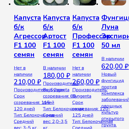
Капуста
Капуста
Капуста
Фунгиц
б/к
б/к
б/к
Луна
Агрессор
Артост
Профессор
Экспир
F1 100
F1 100
F1 100
50 мл
семян
семян
семян
В наличии
620,00
₽
Нет в
В наличии
Нет в
наличии
180,00
₽
наличии
Новый
210,00
₽
260,00
₽
фунгицид
Производитель:
против
Производитель: Syngenta
Bejo Срок
Производитель:
комплекса
Срок
созревания: 68
Syngenta
заболевани
созревания: 115-
дней
Срок
овощных
120 дней
Тип: Белокочанная
созревания: 120-
культур
Тип: Белокочанная
Средний
125 дней
открытого
Средний
вес: 2,0-3,5
Тип: Белокочанная
грунта.
В
вес: 3-5 кг.
кг.
Средний