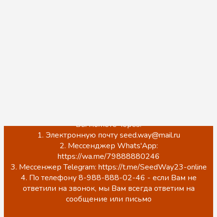
принимаем заказы, нас также можно встретить на
торговой площадке Wildberries и оформить заказ на
бесплатную доставку в любой удобный ПВЗ, для
этого Вы можете перейти в наш магазин и
ознакомиться с ассортиментом по ссылке ниже:
https://www.wildberries.ru/seller/3937380
Обращаем Ваше внимание, что на данный момент
происходит обновление сайта.
ЦЕНЫ НА САЙТЕ НЕ АКТУАЛЬНЫ!
Точную стоимость, наличие, а также оформить заказ
Вы можете через:
1. Электронную почту seed.way@mail.ru
2. Мессенджер Whats'App:
https://wa.me/79888880246
3. Мессенжер Telegram: https://t.me/SeedWay23-online
4. По телефону 8-988-888-02-46 - если Вам не
ответили на звонок, мы Вам всегда ответим на
сообщение или письмо