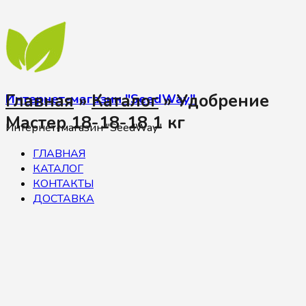
Главная
»
Каталог
»
Удобрение
Интернет-магазин "SeedWay"
Мастер 18-18-18 1 кг
Интернет-магазин "SeedWay"
ГЛАВНАЯ
КАТАЛОГ
КОНТАКТЫ
ДОСТАВКА