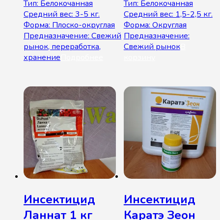
Тип: Белокочанная
Тип: Белокочанная
Средний вес: 3-5 кг.
Средний вес: 1,5-2,5 кг.
Форма: Плоско-округлая
Форма: Округлая
Предназначение: Свежий
Предназначение:
рынок, переработка,
Свежий рынок
В
хранение
Подробнее
корзину
Инсектицид
Инсектицид
Ланнат 1 кг
Каратэ Зеон