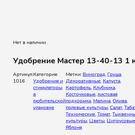
Нет в наличии
Удобрение Мастер 13-40-13 1 
Артикул:
Категория:
Метки:
Виноград
,
Груша
,
1016
Удобрения и
Декоративные
,
Капуста
,
стимуляторы
Картофель
,
Клубника
,
в
Косточковые
,
листовая
любительской
подкормка
,
Малина
,
Олива
,
упаковке
полевые культуры
,
Салат
,
Таба
Технические
,
Томат
,
Тыквенн
культуры
,
Цветы
,
Цитрусовы
Яблоня