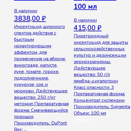
100 мл
В наличии
3838,00
₽
В наличии
Инсектицид широкого
415,00
₽
спектра действия с
Пиретроидный
быстрым
инсектицид для защиты
нокаутирующим
сельскохозяйственных
эффектом, для
культур и дезинсекции
применения на яблоне,
зернохранилищ.
винограде, капусте,
Действующее
луке, томате, горохе,
вещество: 50 г/л
подсолнечнике,
лямбда-цигалотрин
кукурузе, сое и
Класс опасности: 3
моркови. Действующее
Препаративная форма:
вещество: 250 г/кг
Концентрат суспензии
метомил Препаративная
Производитель: Syngenta
форма: Смачивающийся
Объем: 100 мл
В
порошок
корзину
Производитель: DuPont
Вес: ...
В корзину