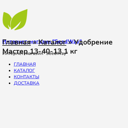
Главная
»
Каталог
»
Удобрение
Интернет-магазин "SeedWay"
Мастер 13-40-13 1 кг
Интернет-магазин "SeedWay"
ГЛАВНАЯ
КАТАЛОГ
КОНТАКТЫ
ДОСТАВКА