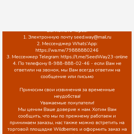
Обращаем Ваше внимание, что на данный момент
происходит обновление сайта.
ЦЕНЫ НА САЙТЕ НЕ АКТУАЛЬНЫ!
Точную стоимость, наличие, а также оформить заказ
Вы можете через:
1. Электронную почту seed.way@mail.ru
2. Мессенджер Whats'App:
https://wa.me/79888880246
3. Мессенжер Telegram: https://t.me/SeedWay23-online
4. По телефону 8-988-888-02-46 - если Вам не
ответили на звонок, мы Вам всегда ответим на
сообщение или письмо
Приносим свои извинения за временные
неудобства!
Уважаемые покупатели!
Мы ценим Ваше доверие к нам. Хотим Вам
сообщить, что мы по прежнему работаем и
принимаем заказы, нас также можно встретить на
торговой площадке Wildberries и оформить заказ на