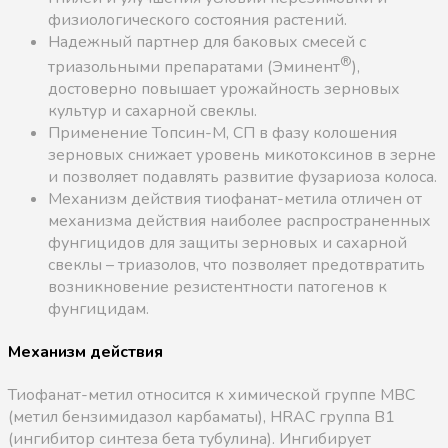
физиологического состояния растений.
Надежный партнер для баковых смесей с
®
триазольными препаратами (Эминент
),
достоверно повышает урожайность зерновых
культур и сахарной свеклы.
Применение Топсин-М, СП в фазу колошения
зерновых снижает уровень микотоксинов в зерне
и позволяет подавлять развитие фузариоза колоса.
Механизм действия тиофанат-метила отличен от
механизма действия наиболее распространенных
фунгицидов для защиты зерновых и сахарной
свеклы – триазолов, что позволяет предотвратить
возникновение резистентности патогенов к
фунгицидам.
Механизм действия
Тиофанат-метил относится к химической группе MBC
(метил бензимидазол карбаматы), HRAC группа B1
(ингибитор синтеза бета тубулина). Ингибирует