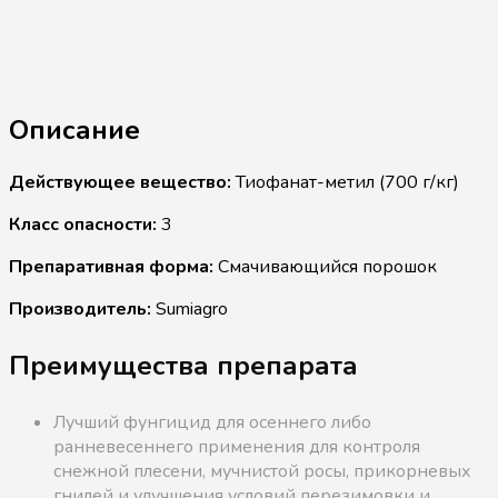
Описание
Действующее вещество:
Тиофанат-метил (700 г/кг)
Класс опасности:
3
Препаративная форма:
Смачивающийся порошок
Производитель:
Sumiagro
Преимущества препарата
Лучший фунгицид для осеннего либо
ранневесеннего применения для контроля
снежной плесени, мучнистой росы, прикорневых
гнилей и улучшения условий перезимовки и