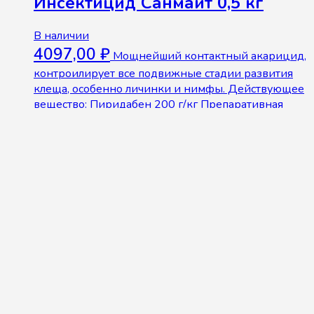
Инсектицид Санмайт 0,5 кг
В наличии
4097,00
₽
Мощнейший контактный акарицид,
контроилирует все подвижные стадии развития
клеща, особенно личинки и нимфы. Действующее
вещество: Пиридабен 200 г/кг Препаративная
форма: Смачивающийся порошок
Производитель: Sumiagro Вес: 0,5 кг
В корзину