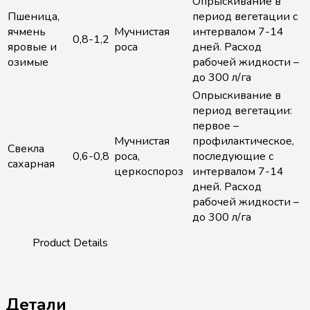
Опрыскивание в
Пшеница,
период вегетации с
ячмень
Мучнистая
интервалом 7-14
0,8-1,2
яровые и
роса
дней. Расход
озимые
рабочей жидкости –
до 300 л/га
Опрыскивание в
период вегетации:
первое –
Мучнистая
профилактическое,
Свекла
0,6-0,8
роса,
последующие с
сахарная
церкоспороз
интервалом 7-14
дней. Расход
рабочей жидкости –
до 300 л/га
Детали