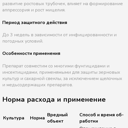
развитие ростовых трубочек, влияет на формирование
аппрессория и рост мицелия.
Период защитного действия
До 3 недель в зависимости от инфицированности и
погодных условий.
Особенности применения
Препарат совместим со многими фунгицидами и
инсектицидами, применямыми для защиты зерновых
культур и сахарной свеклы, за исключением щелочных
и медьсодержащих препаратов.
Норма расхода и применение
Вред­ный
Спо­соб и вре­мя об­
Куль­ту­ра
Нор­ма
объ­ект
ра­бот­ки