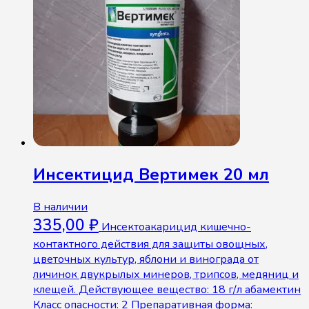
Инсектицид Вертимек 20 мл
В наличии
335,00
₽
Инсектоакарицид кишечно-
контактного действия для защиты овощных,
цветочных культур, яблони и винограда от
личинок двукрылых минеров, трипсов, медяниц и
клещей. Действующее вещество: 18 г/л абамектин
Класс опасности: 2 Препаративная форма: