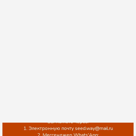
Уважаемые покупатели!
Мы ценим Ваше доверие к нам. Хотим Вам
сообщить, что мы по прежнему работаем и
принимаем заказы, нас также можно встретить на
торговой площадке Wildberries и оформить заказ на
бесплатную доставку в любой удобный ПВЗ, для
этого Вы можете перейти в наш магазин и
ознакомиться с ассортиментом по ссылке ниже:
https://www.wildberries.ru/seller/3937380
Обращаем Ваше внимание, что на данный момент
происходит обновление сайта.
ЦЕНЫ НА САЙТЕ НЕ АКТУАЛЬНЫ!
Точную стоимость, наличие, а также оформить заказ
Вы можете через:
1. Электронную почту seed.way@mail.ru
2. Мессенджер Whats'App: