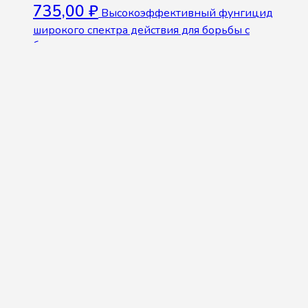
735,00
₽
Высокоэффективный фунгицид
широкого спектра действия для борьбы с
болезнями плодовых, овощных, декоративных
культур и винограда.
В корзину
Инсектицид Вертимек 50 мл