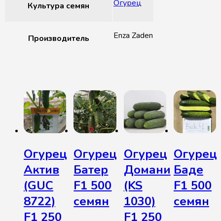
Огурец
Культура семян
Enza Zaden
Производитель
Похожие товары
Огурец
Огурец
Огурец
Огурец
Актив
Батер
Домани
Баде
(GUC
F1 500
(KS
F1 500
8722)
семян
1030)
семян
F1 250
F1 250