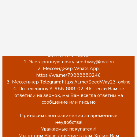
этого Вы можете перейти в наш магазин и
ознакомиться с ассортиментом по ссылке ниже:
https://www.wildberries.ru/seller/3937380
Обращаем Ваше внимание, что на данный момент
происходит обновление сайта.
ЦЕНЫ НА САЙТЕ НЕ АКТУАЛЬНЫ!
Точную стоимость, наличие, а также оформить заказ
Вы можете через:
1. Электронную почту seed.way@mail.ru
2. Мессенджер Whats'App:
https://wa.me/79888880246
3. Мессенжер Telegram: https://t.me/SeedWay23-online
4. По телефону 8-988-888-02-46 - если Вам не
ответили на звонок, мы Вам всегда ответим на
сообщение или письмо
Приносим свои извинения за временные
неудобства!
Уважаемые покупатели!
Мы ценим Ваше доверие к нам. Хотим Вам