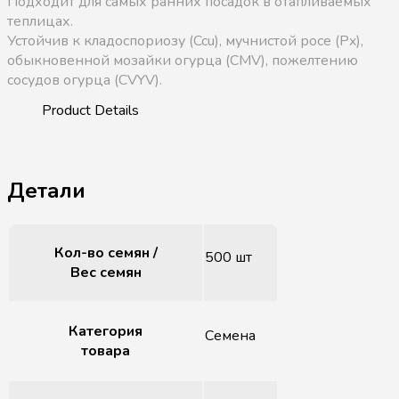
Подходит для самых ранних посадок в отапливаемых
теплицах.
Устойчив к кладоспориозу (Ccu), мучнистой росе (Px),
обыкновенной мозайки огурца (CMV), пожелтению
сосудов огурца (CVYV).
Детали
Кол-во семян /
500 шт
Вес семян
Категория
Семена
товара