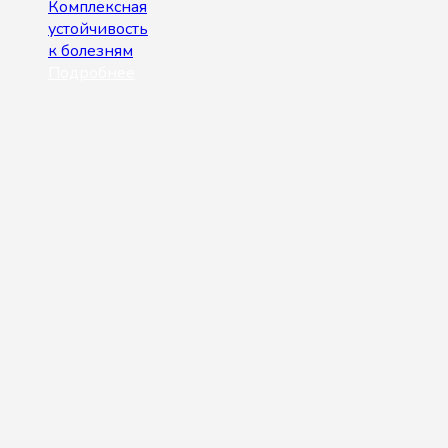
Комплексная
устойчивость
к болезням
Подробнее
© 2026 Интернет-магазин "SeedWay". All rights reserved.
Корзина
Уважаемые покупатели!
Мы ценим Ваше доверие к нам. Хотим Вам
сообщить, что мы по прежнему работаем и
принимаем заказы, нас также можно встретить на
торговой площадке Wildberries и оформить заказ на
бесплатную доставку в любой удобный ПВЗ, для