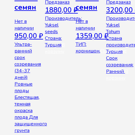
Предзаказ
Предзаказ
семян
семян
1880,00
₽
3200,00
Производитель:
Производит
Нет в
Нет в
Yuksel
Yuksel
наличии
наличии
seeds
Tohum
950,00
₽
1359,00
₽
Страна:
Страна
Ультра-
ТИП:
Турция
В
производите
ранний
корнишон.
Подробнее
корзину
Турция
срок
Срок
созревания
созревания:
(34-37
Ранний
В
дней)
корзину
Ровные
плоды
Блестящая,
темная
окраска
плода Для
защищенного
грунта