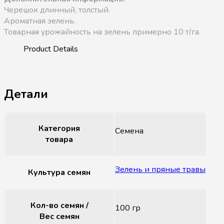
Черешок длинный, толстый.
Ароматная зелень.
Товарная урожайность на зелень примерно 10 т/га.
Детали
Категория
Семена
товара
Зелень и пряные травы
Культура семян
Кол-во семян /
100 гр
Вес семян