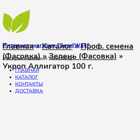
Главная
»
Каталог
»
Проф. семена
Интернет-магазин "SeedWay"
(Фасовка)
»
Зелень (Фасовка)
»
Интернет-магазин "SeedWay"
Укроп Аллигатор 100 г.
ГЛАВНАЯ
КАТАЛОГ
КОНТАКТЫ
ДОСТАВКА