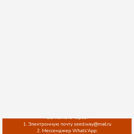
Уважаемые покупатели!
Мы ценим Ваше доверие к нам. Хотим Вам
сообщить, что мы по прежнему работаем и
принимаем заказы, нас также можно встретить на
торговой площадке Wildberries и оформить заказ на
бесплатную доставку в любой удобный ПВЗ, для
этого Вы можете перейти в наш магазин и
ознакомиться с ассортиментом по ссылке ниже:
https://www.wildberries.ru/seller/3937380
Обращаем Ваше внимание, что на данный момент
происходит обновление сайта.
ЦЕНЫ НА САЙТЕ НЕ АКТУАЛЬНЫ!
Точную стоимость, наличие, а также оформить заказ
Вы можете через:
1. Электронную почту seed.way@mail.ru
2. Мессенджер Whats'App: