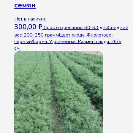
семян
Нет в наличии
300,00
₽
Срок созревания: 60-63 дняСредний
вес: 200-250 граммЦвет плода: Фиолетово-
черныйФорма: Удлиненная Размер плода: 26/5
см.
Подробнее