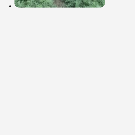
Укроп Аллигатор 15 г.
Нет в наличии
75,00
₽
Производитель: Гавриш Срок
созревания: 42-45 дней.
Подробнее