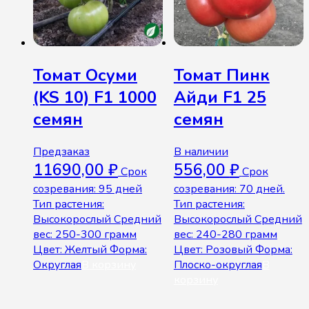
Томат Осуми
Томат Пинк
(KS 10) F1 1000
Айди F1 25
семян
семян
Предзаказ
В наличии
11690,00
₽
556,00
₽
Срок
Срок
созревания: 95 дней
созревания: 70 дней.
Тип растения:
Тип растения:
Высокорослый Средний
Высокорослый Средний
вес: 250-300 грамм
вес: 240-280 грамм
Цвет: Желтый Форма:
Цвет: Розовый Форма:
Округлая
В корзину
Плоско-округлая
В
корзину