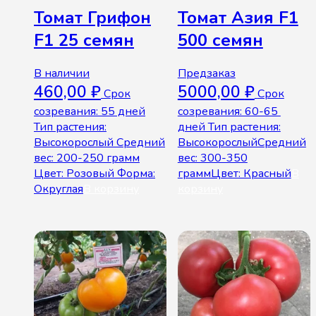
Томат Грифон
Томат Азия F1
F1 25 семян
500 семян
В наличии
Предзаказ
460,00
₽
5000,00
₽
Срок
Срок
созревания: 55 дней
созревания: 60-65
Тип растения:
дней Тип растения:
Высокорослый Средний
ВысокорослыйСредний
вес: 200-250 грамм
вес: 300-350
Цвет: Розовый Форма:
граммЦвет: Красный
В
Округлая
В корзину
корзину