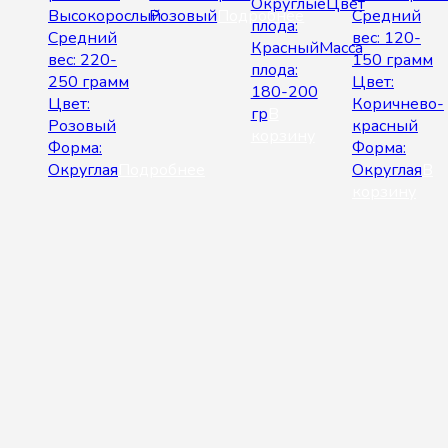
ОкруглыеЦвет
Высокорослый
Розовый
Подробнее
Средний
плода:
Средний
вес: 120-
КрасныйМасса
вес: 220-
150 грамм
плода:
250 грамм
Цвет:
180-200
Цвет:
Коричнево-
гр
В
Розовый
красный
корзину
Форма:
Форма:
Округлая
Подробнее
Округлая
В
корзину
© 2026 Интернет-магазин "SeedWay". All rights reserved.
Корзина
Уважаемые покупатели!