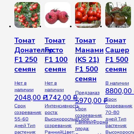
Томат
Томат
Томат
Томат
Донателло
Густо
Манами
Сашер
F1 250
F1 100
(KS 21)
F1 500
семян
семян
F1 500
семян
семян
Нет в
Нет в
В наличии
наличии
наличии
8800,00
Предзаказ
2048,00
₽
1742,00
₽
5970,00
₽
Срок
Срок
Интенсивность
созревания:
Срок
созревания:
роста:
70-80
созревания:
55-60
ВысокорослыеСрок
дней Тип
РаннийФорма
дней Тип
созревания:
растения:
плода:
растения:
РаннийЦвет:
Высокоросл