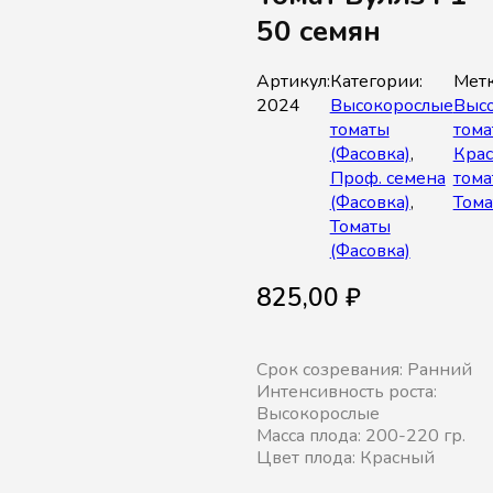
50 семян
Артикул:
Категории:
Метк
2024
Высокорослые
Выс
томаты
тома
(Фасовка)
,
Кра
Проф. семена
тома
(Фасовка)
,
Тома
Томаты
(Фасовка)
825,00
₽
Срок созревания: Ранний
Интенсивность роста:
Высокорослые
Масса плода: 200-220 гр.
Цвет плода: Красный