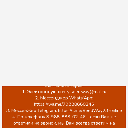
Мы ценим Ваше доверие к нам. Хотим Вам
сообщить, что мы по прежнему работаем и
принимаем заказы, нас также можно встретить на
торговой площадке Wildberries и оформить заказ на
бесплатную доставку в любой удобный ПВЗ, для
этого Вы можете перейти в наш магазин и
ознакомиться с ассортиментом по ссылке ниже:
https://www.wildberries.ru/seller/3937380
Обращаем Ваше внимание, что на данный момент
происходит обновление сайта.
ЦЕНЫ НА САЙТЕ НЕ АКТУАЛЬНЫ!
Точную стоимость, наличие, а также оформить заказ
Вы можете через:
1. Электронную почту seed.way@mail.ru
2. Мессенджер Whats'App:
https://wa.me/79888880246
3. Мессенжер Telegram: https://t.me/SeedWay23-online
4. По телефону 8-988-888-02-46 - если Вам не
ответили на звонок, мы Вам всегда ответим на