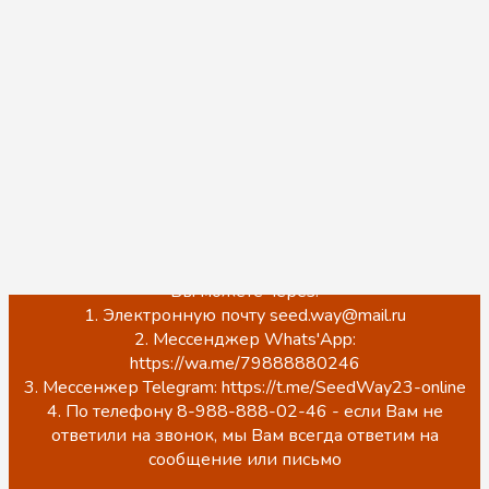
сообщить, что мы по прежнему работаем и
принимаем заказы, нас также можно встретить на
торговой площадке Wildberries и оформить заказ на
бесплатную доставку в любой удобный ПВЗ, для
этого Вы можете перейти в наш магазин и
ознакомиться с ассортиментом по ссылке ниже:
https://www.wildberries.ru/seller/3937380
Обращаем Ваше внимание, что на данный момент
происходит обновление сайта.
ЦЕНЫ НА САЙТЕ НЕ АКТУАЛЬНЫ!
Точную стоимость, наличие, а также оформить заказ
Вы можете через:
1. Электронную почту seed.way@mail.ru
2. Мессенджер Whats'App:
https://wa.me/79888880246
3. Мессенжер Telegram: https://t.me/SeedWay23-online
4. По телефону 8-988-888-02-46 - если Вам не
ответили на звонок, мы Вам всегда ответим на
сообщение или письмо