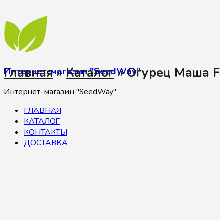
Главная
»
Каталог
»
Огурец Маша F
Интернет-магазин "SeedWay"
Интернет-магазин "SeedWay"
ГЛАВНАЯ
КАТАЛОГ
КОНТАКТЫ
ДОСТАВКА