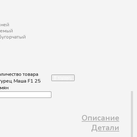
дней
яемый
бугорчатый
оличество товара
В корзину
гурец Маша F1 25
емян
Описание
Детали