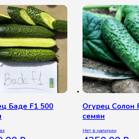
ц Баде F1 500
Огурец Солон 
н
семян
аз
Нет в наличии