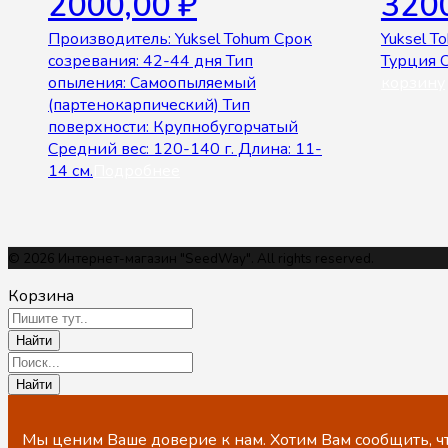
2000,00
₽
320
Производитель: Yuksel Tohum Срок
Yuksel T
созревания: 42-44 дня Тип
Турция 
опыления: Самоопыляемый
корзину
(партенокарпический) Тип
поверхности: Крупнобугорчатый
Средний вес: 120-140 г. Длина: 11-
14 см.
Подробнее
© 2026 Интернет-магазин "SeedWay". All rights reserved.
Корзина
Мы ценим Ваше доверие к нам. Хотим Вам сообщить, чт