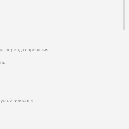
а, период созревания
та.
 устойчивость к