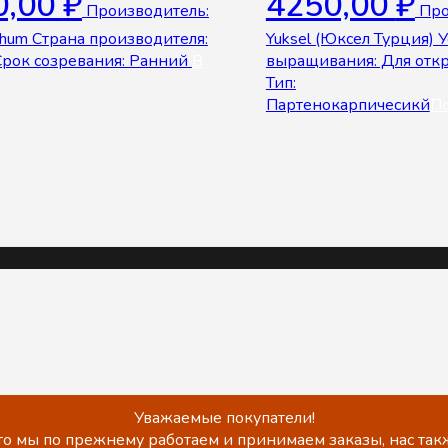
0,00
₽
4250,00
₽
Производитель:
Про
ohum Страна производителя:
Yuksel (Юксел Турция) 
Срок созревания: Ранний
В
выращивания: Для откр
Тип:
Партенокарпичесикй
П
Уважаемые покупатели!
о мы по прежнему работаем и принимаем заказы, нас такж