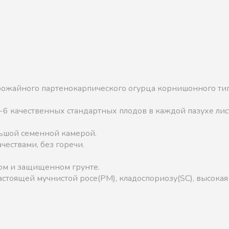
ожайного партенокарпического огурца корнишонного тип
6 качественных стандартных плодов в каждой пазухе лис
льшой семенной камерой.
ествами, без горечи.
ом и защищенном грунте.
астоящей мучнистой росе(PM), кладоспориозу(SC), высокая