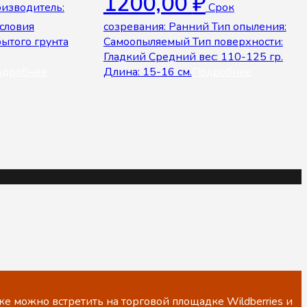
1200,00
₽
изводитель:
Срок
Условия
созревания: Ранний Тип опыления:
ытого грунта
Самоопыляемый Тип поверхности:
Гладкий Средний вес: 110-125 гр.
одробнее
Длина: 15-16 см.
Подробнее
е можно встретить на торговой площадке Wildberries и