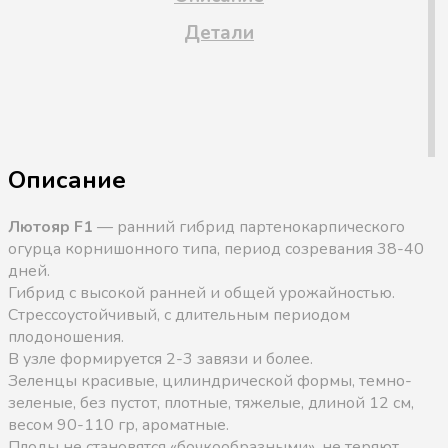
Детали
Описание
Лютояр F1
— ранний гибрид партенокарпического
огурца корнишонного типа, период созревания 38-40
дней.
Гибрид с высокой ранней и общей урожайностью.
Cтрессоустойчивый, с длительным периодом
плодоношения.
В узле формируется 2-3 завязи и более.
Зеленцы красивые, цилиндрической формы, темно-
зеленые, без пустот, плотные, тяжелые, длиной 12 см,
весом 90-110 гр, ароматные.
Плоды не становятся «бочкообразными», не теряют