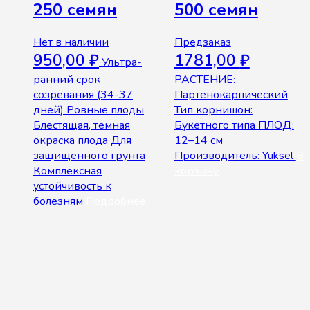
250 семян
500 семян
Нет в наличии
Предзаказ
950,00
₽
1781,00
₽
Ультра-
ранний срок
РАСТЕНИЕ:
созревания (34-37
Партенокарпический
дней) Ровные плоды
Тип корнишон:
Блестящая, темная
Букетного типа ПЛОД:
окраска плода Для
12–14 см
защищенного грунта
Производитель: Yuksel
В
Комплексная
корзину
устойчивость к
болезням
Подробнее
© 2026 Интернет-магазин "SeedWay". All rights reserved.
Корзина