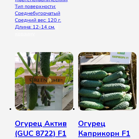
Тип поверхности:
Среднебугорчатый
Средний вес: 120 г.
Длина: 12-14 см.
В
корзину
Огурец Актив
Огурец
(GUC 8722) F1
Каприкорн F1