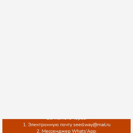
Уважаемые покупатели!
Мы ценим Ваше доверие к нам. Хотим Вам
сообщить, что мы по прежнему работаем и
принимаем заказы, нас также можно встретить на
торговой площадке Wildberries и оформить заказ на
бесплатную доставку в любой удобный ПВЗ, для
этого Вы можете перейти в наш магазин и
ознакомиться с ассортиментом по ссылке ниже:
https://www.wildberries.ru/seller/3937380
Обращаем Ваше внимание, что на данный момент
происходит обновление сайта.
ЦЕНЫ НА САЙТЕ НЕ АКТУАЛЬНЫ!
Точную стоимость, наличие, а также оформить заказ
Вы можете через:
1. Электронную почту seed.way@mail.ru
2. Мессенджер Whats'App: