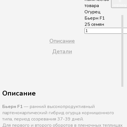
В
товара
корзину
Огурец
Бьерн F1
25 семян
Описание
Детали
Описание
Бьерн F1
— ранний высокопродуктивный
пapтeнoкapпичecкий гибрид огурца корнишонного
типа, период созревания 37-39 дней.
Для первого и второго оборотов в пленочных теплицах