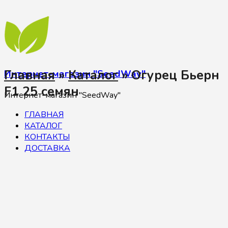
Главная
»
Каталог
»
Огурец Бьерн
Интернет-магазин "SeedWay"
F1 25 семян
Интернет-магазин "SeedWay"
ГЛАВНАЯ
КАТАЛОГ
КОНТАКТЫ
ДОСТАВКА