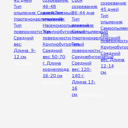
40 дней
созревания:
Срок
созревания:
Тип
46-48
созревания:
45 дней
опыления: Самоопыляемый
дней Тип
36-44 дня
Тип
(партенокарпический)
опыления:
Тип
опыления:
Тип
Насекомоопыляемый
опыления:
Самоопыля
поверхности: Крупнобугорчатый
Тип
Самоопыляемый
Тип
Средний
поверхности:
(партенокарпический)
поверхности
вес:
Крупнобугорчатый
Тип
Крупнобуго
Длина: 9-
Средний
поверхности:
Средний
12 см.
В
вес: 50-70
Среднебугорчатый
вес: Длина:
корзину
г. Длина
Средний
12-14
корнеплода:
вес: 120-
см.
Подробн
16-20 см
В
140 г.
корзину
Длина: 13-
16
см.
Подробнее
© 2026 Интернет-магазин "SeedWay". All rights reserved.