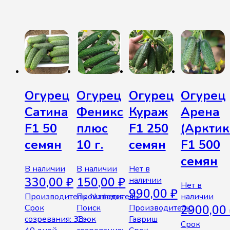
Похожие товары
Огурец
Огурец
Огурец
Огурец
Сатина
Феникс
Кураж
Арена
F1 50
плюс
F1 250
(Арктик
семян
10 г.
семян
F1 500
семян
В наличии
В наличии
Нет в
330,00
₽
150,00
₽
наличии
Нет в
990,00
₽
Производитель: Nunhems
Производитель:
наличии
Срок
Поиск
Производитель:
2900,00
созревания: 38-
Срок
Гавриш
Срок