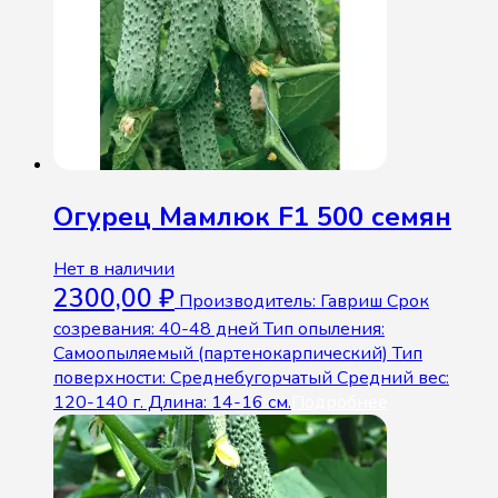
Огурец Мамлюк F1 500 семян
Нет в наличии
2300,00
₽
Производитель: Гавриш Срок
созревания: 40-48 дней Тип опыления:
Самоопыляемый (партенокарпический) Тип
поверхности: Среднебугорчатый Средний вес:
120-140 г. Длина: 14-16 см.
Подробнее