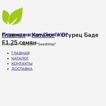
Главная
»
Каталог
»
Огурец Баде
Интернет-магазин "SeedWay"
F1 25 семян
Интернет-магазин "SeedWay"
ГЛАВНАЯ
КАТАЛОГ
КОНТАКТЫ
ДОСТАВКА