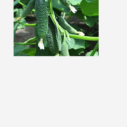
Огурец Вятич F1 500 семян
В наличии
2600,00
₽
Производитель: Yuksel Tohum Срок
созревания: 38-42 дня Тип опыления:
Самоопыляемый (партенокарпический) Тип
поверхности: Среднебугорчатый Средний вес: 120
г. Длина: 12-14 см.
В корзину