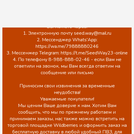
Обращаем Ваше внимание, что на данный момент
происходит обновление сайта.
ЦЕНЫ НА САЙТЕ НЕ АКТУАЛЬНЫ!
Точную стоимость, наличие, а также оформить заказ
Вы можете через:
1. Электронную почту seed.way@mail.ru
2. Мессенджер Whats'App:
https://wa.me/79888880246
3. Мессенжер Telegram: https://t.me/SeedWay23-online
4. По телефону 8-988-888-02-46 - если Вам не
ответили на звонок, мы Вам всегда ответим на
сообщение или письмо
Приносим свои извинения за временные
неудобства!
Уважаемые покупатели!
Мы ценим Ваше доверие к нам. Хотим Вам
сообщить, что мы по прежнему работаем и
принимаем заказы, нас также можно встретить на
торговой площадке Wildberries и оформить заказ на
бесплатную доставку в любой удобный ПВЗ, для