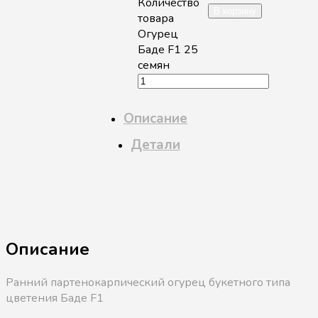
Количество
В корзину
товара
Огурец
Баде F1 25
семян
Описание
Детали
Описание
Ранний партенокарпический огурец букетного типа
цветения Баде F1